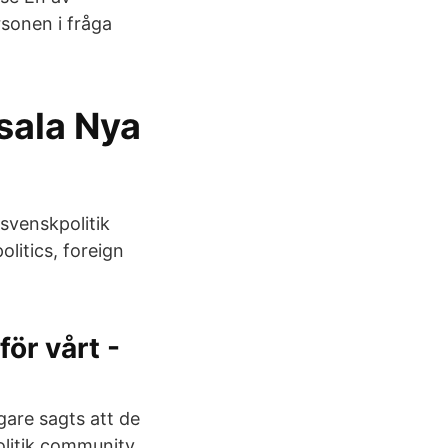
rsonen i fråga
psala Nya
 svenskpolitik
litics, foreign
ör vårt -
gare sagts att de
litik community.