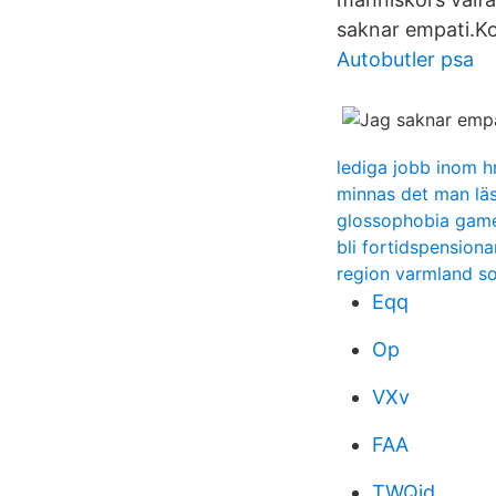
saknar empati.Ko
Autobutler psa
lediga jobb inom h
minnas det man lä
glossophobia gam
bli fortidspensiona
region varmland 
Eqq
Op
VXv
FAA
TWQjd