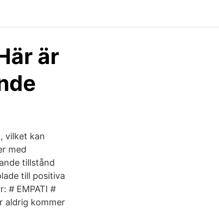
Här är
ande
 vilket kan
ier med
ande tillstånd
de till positiva
or: # EMPATI #
 aldrig kommer