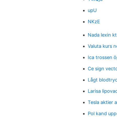
upU
NKzE
Nada lexin k
Valuta kurs 
Ica trossen ö
Ce sign vect
Lågt blodtr
Larisa lipova
Tesla aktier 
Pol kand upp