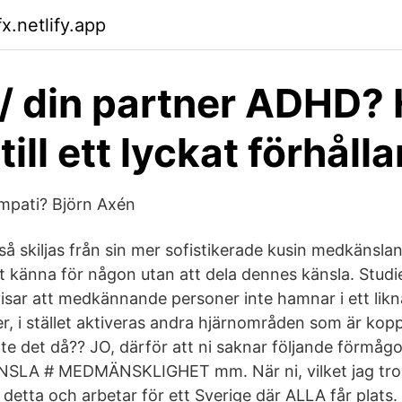
x.netlify.app
/ din partner ADHD? 
till ett lyckat förhåll
mpati? Björn Axén
 skiljas från sin mer sofistikerade kusin medkänslan,
t känna för någon utan att dela dennes känsla. Stud
visar att medkännande personer inte hamnar i ett likn
, i stället aktiveras andra hjärnområden som är koppla
nte det då?? JO, därför att ni saknar följande förmåg
LA # MEDMÄNSKLIGHET mm. När ni, vilket jag tror
er detta och arbetar för ett Sverige där ALLA får plats.