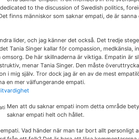
 dedicated to the discussion of Swedish politics, forei
et finns människor som saknar empati, de är sanna 
ndra lider, och jag känner det också. Det tredje steget
 det Tania Singer kallar för compassion, medkänsla, i
omsorg. De här skillnaderna är viktiga. Empatin är s
onstruktiv, menar Tania Singer. Den måste överuttrycka
on i mig själv. Tror dock jag är en av de mest empati
 ha en mer välfungerande empati.
itvardighet
Men att du saknar empati inom detta område betyd
saknar empati helt och hållet.
empati. Vad händer när man tar bort allt personligt 
rd från ett folk? Det är bara att läsa kommentarerna