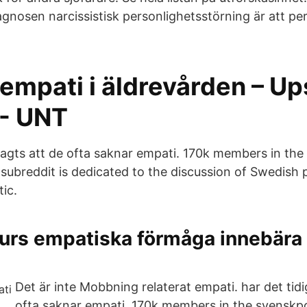
iagnosen narcissistisk personlighetsstörning är att pe
 empati i äldrevården – U
 - UNT
sagts att de ofta saknar empati. 170k members in the
ubreddit is dedicated to the discussion of Swedish po
ic.
urs empatiska förmåga innebära f
Det är inte Mobbning relaterat empati. har det tidi
ofta saknar empati. 170k members in the svenskpo