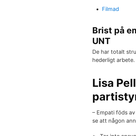
Filmad
Brist på e
UNT
De har totalt str
hederligt arbete.
Lisa Pel
partisty
– Empati föds av 
se att någon anna