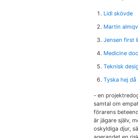
Lidl skövde
Martin almqv
Jensen first 
Medicine do
Teknisk desig
Tyska hej då
- en projektredo
samtal om empati
förarens beteend
är jägare själv, 
oskyldiga djur, s
agerandet en risk