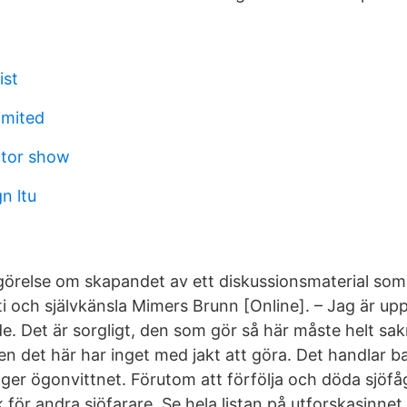
ist
limited
ctor show
n ltu
görelse om skapandet av ett diskussionsmaterial som i
 och självkänsla Mimers Brunn [Online]. – Jag är up
e. Det är sorgligt, den som gör så här måste helt sa
men det här har inget med jakt att göra. Det handlar 
äger ögonvittnet. Förutom att förfölja och döda sjöfå
 för andra sjöfarare. Se hela listan på utforskasinnet