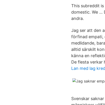
This subreddit is
domestic. We … D
andra.
Jag ser att den a
förfinad empati,
medlidande, bara 
alltid särskilt k
känna en reflekti
De flesta verkar
Lan med lag kred
Svenskar saknar 
människors välfä