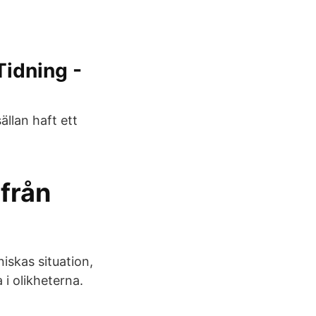
Tidning -
ällan haft ett
 från
iskas situation,
 i olikheterna.