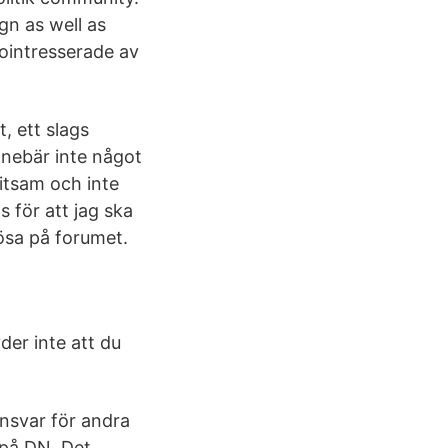
gn as well as
ointresserade av
, ett slags
nnebär inte något
litsam och inte
s för att jag ska
lösa på forumet.
er inte att du
ansvar för andra
 på DN​ Det