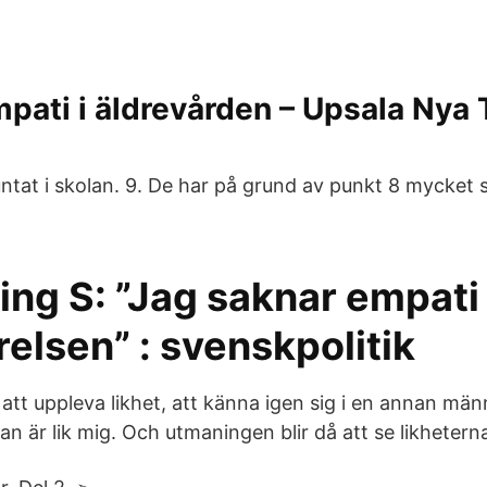
mpati i äldrevården – Upsala Nya 
untat i skolan. 9. De har på grund av punkt 8 mycket s
ling S: ”Jag saknar empati
relsen” : svenskpolitik
att uppleva likhet, att känna igen sig i en annan männ
n är lik mig. Och utmaningen blir då att se likheterna