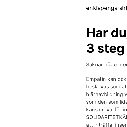
enklapengarshf
Har du
3 steg 
Saknar högern e
Empatin kan också
beskrivas som at
hjärnavbildning 
som den som lider
känslor. Varför i
SOLIDARITETKÄNS
att inträffa, ins