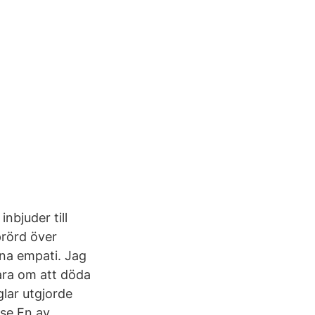
nbjuder till
prörd över
kna empati. Jag
bara om att döda
glar utgjorde
.se En av