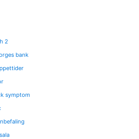
th 2
norges bank
ppettider
or
yck symptom
c
anbefaling
sala