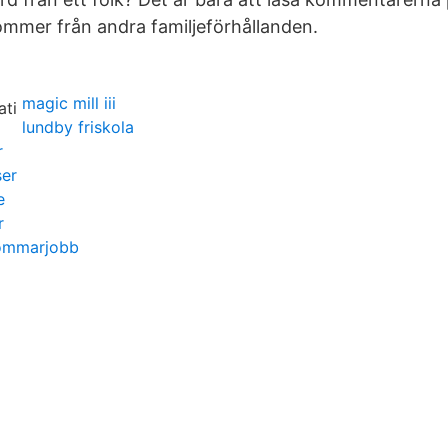
mmer från andra familjeförhållanden.
magic mill iii
lundby friskola
r
ser
e
r
sommarjobb